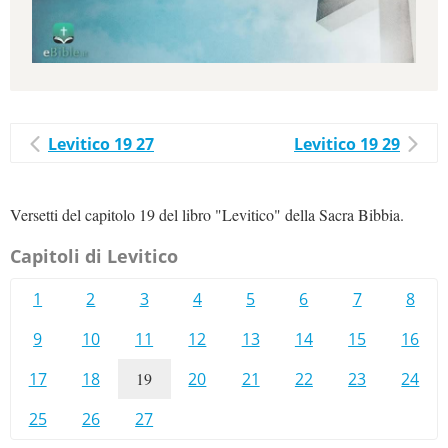
Levitico 19 27
Levitico 19 29
Versetti del capitolo 19 del libro "Levitico" della Sacra Bibbia.
Capitoli di Levitico
1
2
3
4
5
6
7
8
9
10
11
12
13
14
15
16
17
18
19
20
21
22
23
24
25
26
27