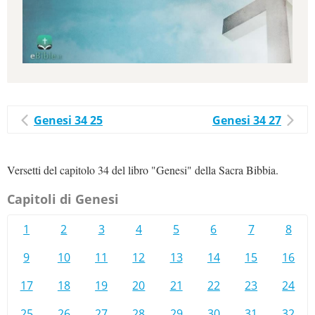
Genesi 34 25
Genesi 34 27
Versetti del capitolo 34 del libro "Genesi" della Sacra Bibbia.
Capitoli di Genesi
1
2
3
4
5
6
7
8
9
10
11
12
13
14
15
16
17
18
19
20
21
22
23
24
25
26
27
28
29
30
31
32