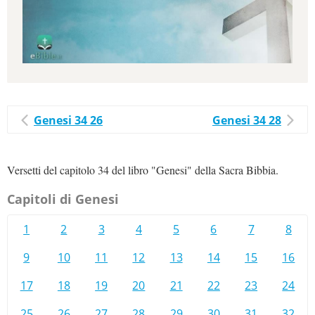
Genesi 34 26
Genesi 34 28
Versetti del capitolo 34 del libro "Genesi" della Sacra Bibbia.
Capitoli di Genesi
1
2
3
4
5
6
7
8
9
10
11
12
13
14
15
16
17
18
19
20
21
22
23
24
25
26
27
28
29
30
31
32