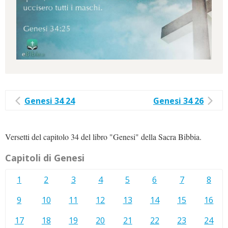
Genesi 34 24
Genesi 34 26
Versetti del capitolo 34 del libro "Genesi" della Sacra Bibbia.
Capitoli di Genesi
1
2
3
4
5
6
7
8
9
10
11
12
13
14
15
16
17
18
19
20
21
22
23
24