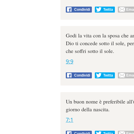
Condividi
Twitta
Emai
Godi la vita con la sposa che am
Dio ti concede sotto il sole, per
che soffri sotto il sole.
9:9
Condividi
Twitta
Emai
Un buon nome è preferibile all'
giorno della nascita.
7:1
Condividi
Twitta
Emai