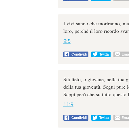
I vivi sanno che moriranno, ma 
loro, perché il loro ricordo sva
9:5
Condividi
Twitta
Emai
Stà lieto, o giovane, nella tua g
della tua gioventù. Segui pure l
Sappi però che su tutto questo 
11:9
Condividi
Twitta
Emai