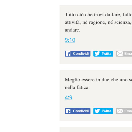
Tutto ciò che trovi da fare, fal
attività, né ragione, né scienza,
andare.
9:10
Condividi
Twitta
Emai
Meglio essere in due che uno 
nella fatica.
4:9
Condividi
Twitta
Emai