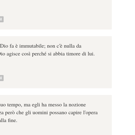
l
io fa è immutabile; non c'è nulla da
io agisce così perché si abbia timore di lui.
l
 suo tempo, ma egli ha messo la nozione
nza però che gli uomini possano capire l'opera
lla fine.