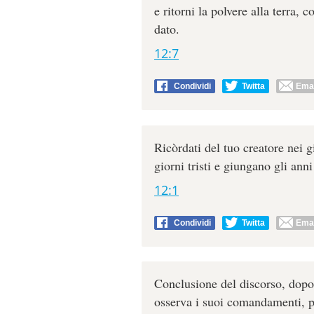
e ritorni la polvere alla terra, 
dato.
12:7
Condividi
Twitta
Emai
Ricòrdati del tuo creatore nei 
giorni tristi e giungano gli ann
12:1
Condividi
Twitta
Emai
Conclusione del discorso, dopo 
osserva i suoi comandamenti, p