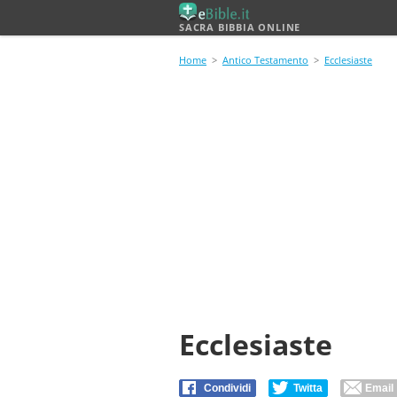
SACRA BIBBIA ONLINE
Home
>
Antico Testamento
>
Ecclesiaste
Ecclesiaste
Condividi
Twitta
Email