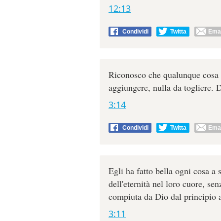
12:13
Condividi
Twitta
Emai
Riconosco che qualunque cosa D
aggiungere, nulla da togliere. D
3:14
Condividi
Twitta
Emai
Egli ha fatto bella ogni cosa a
dell'eternità nel loro cuore, se
compiuta da Dio dal principio a
3:11