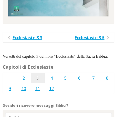
Ecclesiaste 3 3
Ecclesiaste 3 5
Versetti del capitolo 3 del libro "Ecclesiaste" della Sacra Bibbia.
Capitoli di Ecclesiaste
1
2
3
4
5
6
7
8
9
10
11
12
Desideri ricevere messaggi Biblici?