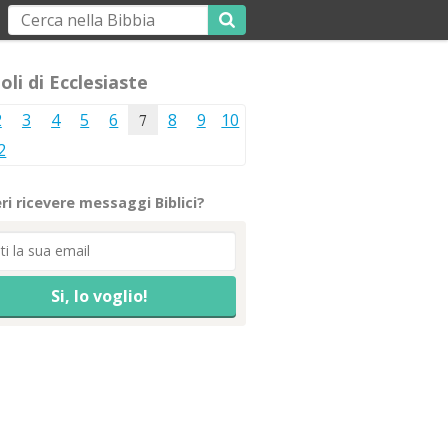
oli di Ecclesiaste
2
3
4
5
6
7
8
9
10
2
ri ricevere messaggi Biblici?