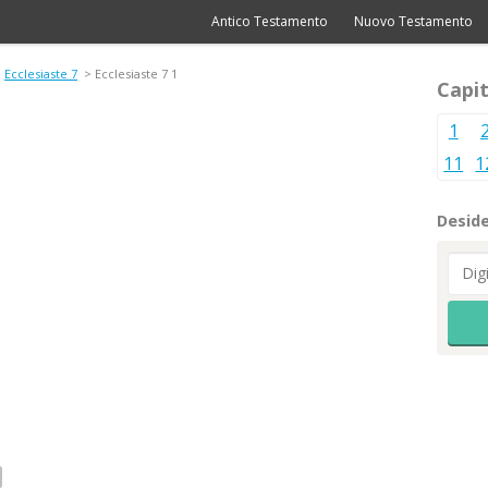
Antico Testamento
Nuovo Testamento
>
Ecclesiaste 7
> Ecclesiaste 7 1
Capit
1
11
1
Deside