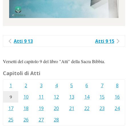
Atti 9 13
Atti 9 15
Versetti del capitolo 9 del libro "Atti" della Sacra Bibbia.
Capitoli di Atti
1
2
3
4
5
6
7
8
9
10
11
12
13
14
15
16
17
18
19
20
21
22
23
24
25
26
27
28