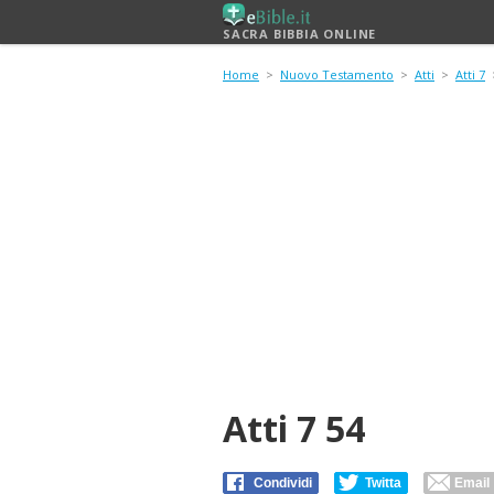
SACRA BIBBIA ONLINE
Home
>
Nuovo Testamento
>
Atti
>
Atti 7
>
Atti 7 54
Condividi
Twitta
Email