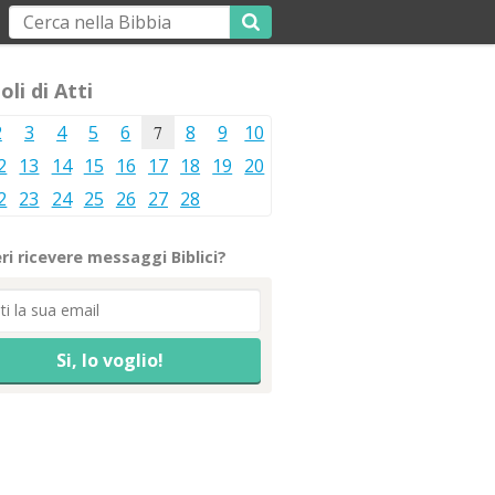
oli di Atti
2
3
4
5
6
7
8
9
10
2
13
14
15
16
17
18
19
20
2
23
24
25
26
27
28
ri ricevere messaggi Biblici?