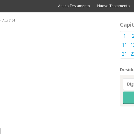
Antico Testamento
Nuovo Testamento
 Atti 7 54
Capit
1
11
1
21
2
Deside