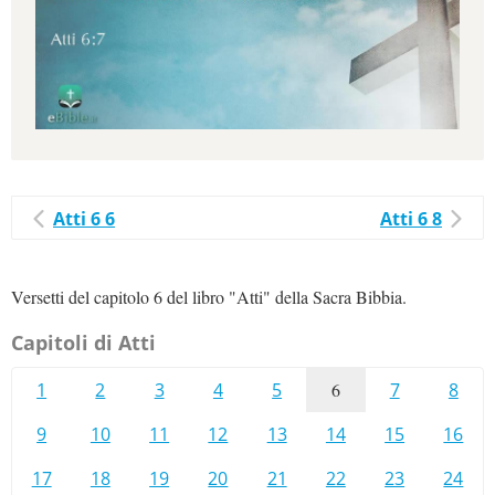
Atti 6 6
Atti 6 8
Versetti del capitolo 6 del libro "Atti" della Sacra Bibbia.
Capitoli di Atti
1
2
3
4
5
6
7
8
9
10
11
12
13
14
15
16
17
18
19
20
21
22
23
24