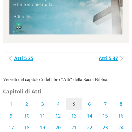
Atti 5 35
Atti 5 37
Versetti del capitolo 5 del libro "Atti" della Sacra Bibbia.
Capitoli di Atti
1
2
3
4
5
6
7
8
9
10
11
12
13
14
15
16
17
18
19
20
21
22
23
24