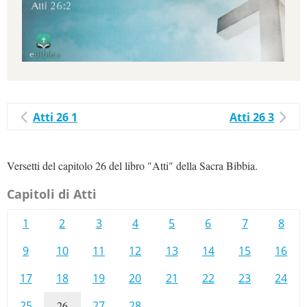
Atti 26 1
Atti 26 3
Versetti del capitolo 26 del libro "Atti" della Sacra Bibbia.
Capitoli di Atti
1
2
3
4
5
6
7
8
9
10
11
12
13
14
15
16
17
18
19
20
21
22
23
24
25
26
27
28