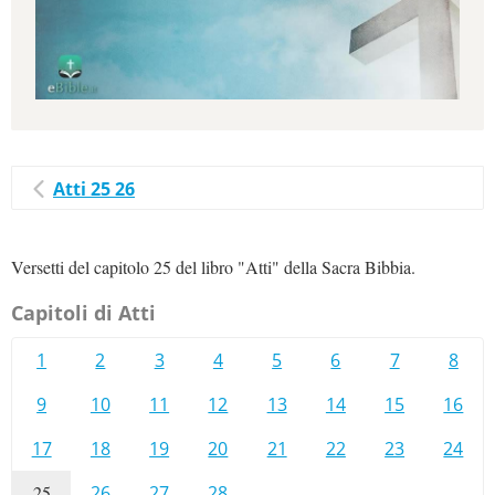
Atti 25 26
Versetti del capitolo 25 del libro "Atti" della Sacra Bibbia.
Capitoli di Atti
1
2
3
4
5
6
7
8
9
10
11
12
13
14
15
16
17
18
19
20
21
22
23
24
25
26
27
28