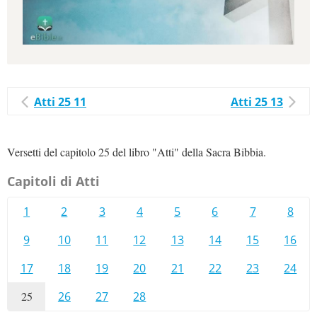
Atti 25 11
Atti 25 13
Versetti del capitolo 25 del libro "Atti" della Sacra Bibbia.
Capitoli di Atti
1
2
3
4
5
6
7
8
9
10
11
12
13
14
15
16
17
18
19
20
21
22
23
24
25
26
27
28