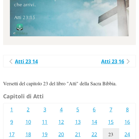
Atti 23 14
Atti 23 16
Versetti del capitolo 23 del libro "Atti" della Sacra Bibbia.
Capitoli di Atti
1
2
3
4
5
6
7
8
9
10
11
12
13
14
15
16
17
18
19
20
21
22
23
24