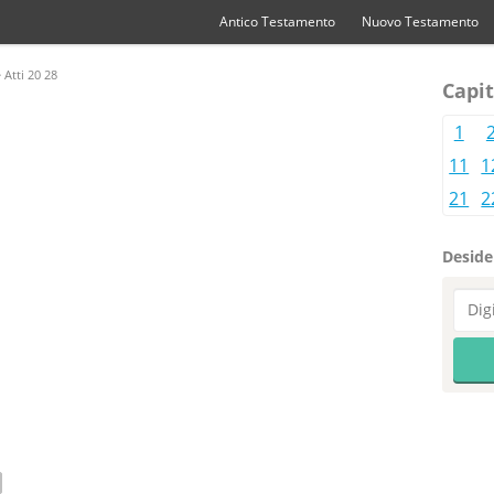
Antico Testamento
Nuovo Testamento
 Atti 20 28
Capit
1
11
1
21
2
Desider