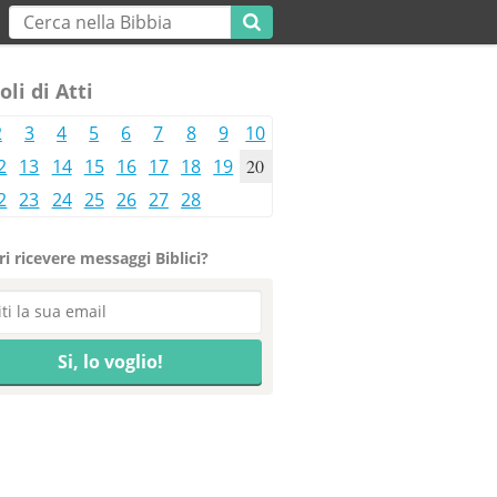
oli di Atti
2
3
4
5
6
7
8
9
10
2
13
14
15
16
17
18
19
20
2
23
24
25
26
27
28
i ricevere messaggi Biblici?