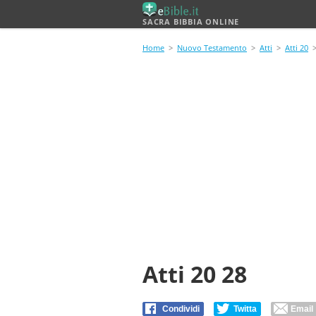
SACRA BIBBIA ONLINE
Home
>
Nuovo Testamento
>
Atti
>
Atti 20
>
Atti 20 28
Condividi
Twitta
Email