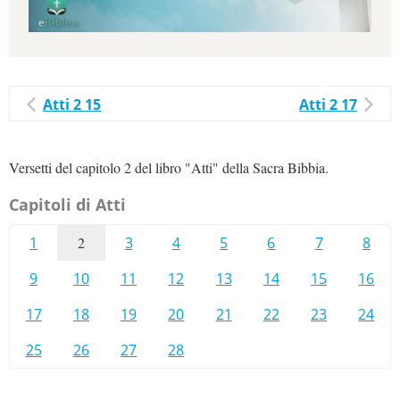
Atti 2 15
Atti 2 17
Versetti del capitolo 2 del libro "Atti" della Sacra Bibbia.
Capitoli di Atti
1
2
3
4
5
6
7
8
9
10
11
12
13
14
15
16
17
18
19
20
21
22
23
24
25
26
27
28