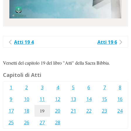
Atti 19 4
Atti 19 6
Versetti del capitolo 19 del libro "Atti" della Sacra Bibbia.
Capitoli di Atti
1
2
3
4
5
6
7
8
9
10
11
12
13
14
15
16
17
18
19
20
21
22
23
24
25
26
27
28