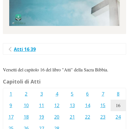
Atti 16 39
Versetti del capitolo 16 del libro "Atti" della Sacra Bibbia.
Capitoli di Atti
1
2
3
4
5
6
7
8
9
10
11
12
13
14
15
16
17
18
19
20
21
22
23
24
25
26
27
28