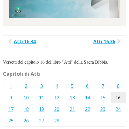
Atti 16 34
Atti 16 36
Versetti del capitolo 16 del libro "Atti" della Sacra Bibbia.
Capitoli di Atti
1
2
3
4
5
6
7
8
9
10
11
12
13
14
15
16
17
18
19
20
21
22
23
24
25
26
27
28