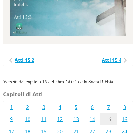
Atti 15 2
Atti 15 4
Versetti del capitolo 15 del libro "Atti" della Sacra Bibbia.
Capitoli di Atti
1
2
3
4
5
6
7
8
9
10
11
12
13
14
15
16
17
18
19
20
21
22
23
24