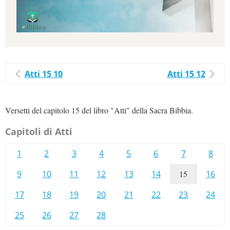
Atti 15 10
Atti 15 12
Versetti del capitolo 15 del libro "Atti" della Sacra Bibbia.
Capitoli di Atti
1
2
3
4
5
6
7
8
9
10
11
12
13
14
15
16
17
18
19
20
21
22
23
24
25
26
27
28