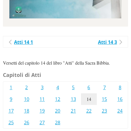
Atti 14 1
Atti 14 3
Versetti del capitolo 14 del libro "Atti" della Sacra Bibbia.
Capitoli di Atti
1
2
3
4
5
6
7
8
9
10
11
12
13
14
15
16
17
18
19
20
21
22
23
24
25
26
27
28