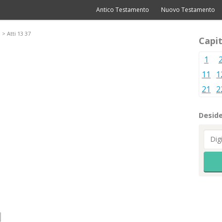
Antico Testamento
Nuovo Testamento
> Atti 13 37
Capit
1
11
1
21
2
Deside