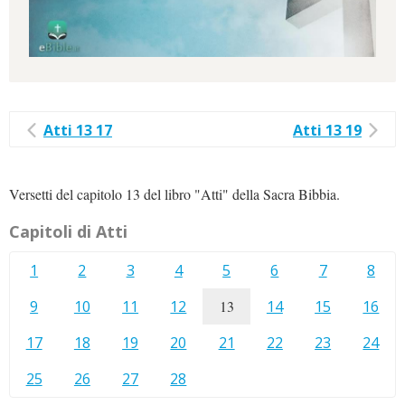
Atti 13 17
Atti 13 19
Versetti del capitolo 13 del libro "Atti" della Sacra Bibbia.
Capitoli di Atti
1
2
3
4
5
6
7
8
9
10
11
12
13
14
15
16
17
18
19
20
21
22
23
24
25
26
27
28