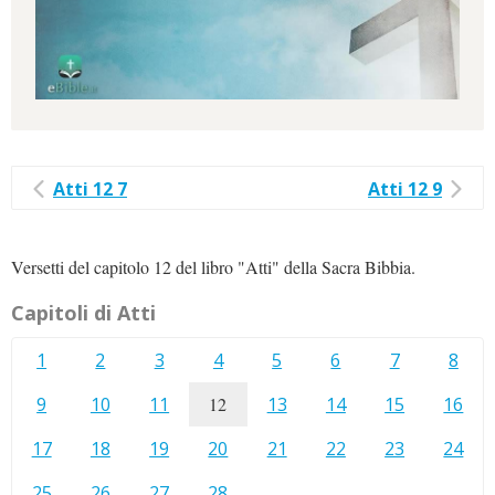
Atti 12 7
Atti 12 9
Versetti del capitolo 12 del libro "Atti" della Sacra Bibbia.
Capitoli di Atti
1
2
3
4
5
6
7
8
9
10
11
12
13
14
15
16
17
18
19
20
21
22
23
24
25
26
27
28