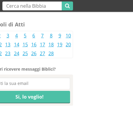
oli di Atti
2
3
4
5
6
7
8
9
10
2
13
14
15
16
17
18
19
20
2
23
24
25
26
27
28
i ricevere messaggi Biblici?