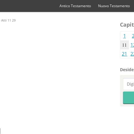
Antico Testamento
Nuovo Testamento
 Atti 11 29
Capit
1
11
1
21
2
Desider