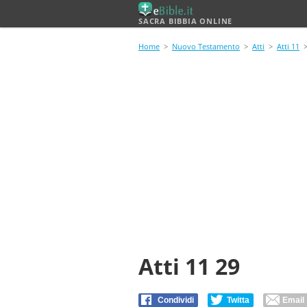
SACRA BIBBIA ONLINE
Home
>
Nuovo Testamento
>
Atti
>
Atti 11
>
Atti 11 29
Condividi
Twitta
Email