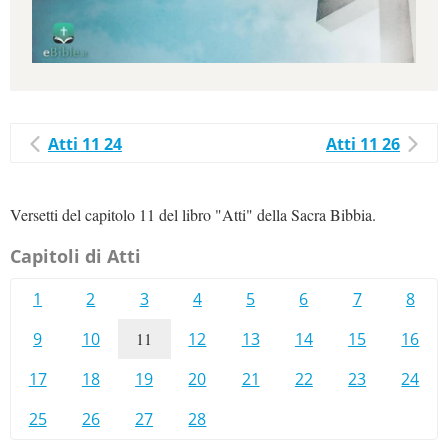
Atti 11 24
Atti 11 26
Versetti del capitolo 11 del libro "Atti" della Sacra Bibbia.
Capitoli di Atti
1
2
3
4
5
6
7
8
9
10
11
12
13
14
15
16
17
18
19
20
21
22
23
24
25
26
27
28