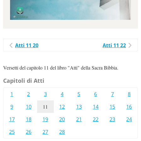
Atti 11 20
Atti 11 22
Versetti del capitolo 11 del libro "Atti" della Sacra Bibbia.
Capitoli di Atti
1
2
3
4
5
6
7
8
9
10
11
12
13
14
15
16
17
18
19
20
21
22
23
24
25
26
27
28