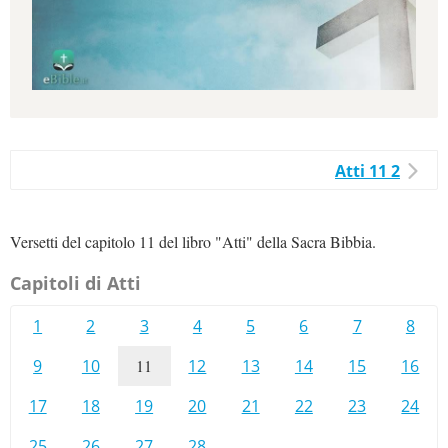
Atti 11 2
Versetti del capitolo 11 del libro "Atti" della Sacra Bibbia.
Capitoli di Atti
1
2
3
4
5
6
7
8
9
10
11
12
13
14
15
16
17
18
19
20
21
22
23
24
25
26
27
28