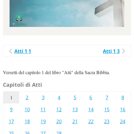
Atti 1 1
Atti 1 3
Versetti del capitolo 1 del libro "Atti" della Sacra Bibbia.
Capitoli di Atti
1
2
3
4
5
6
7
8
9
10
11
12
13
14
15
16
17
18
19
20
21
22
23
24
25
26
27
28