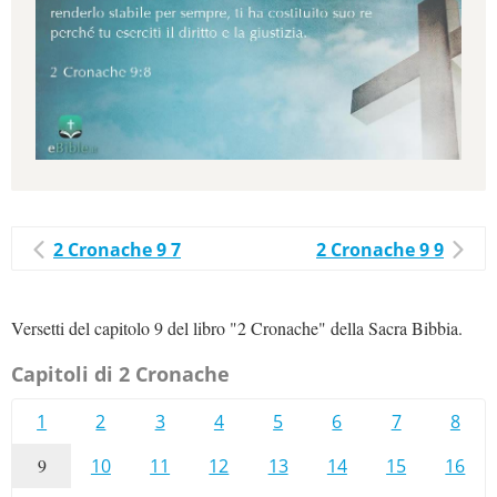
2 Cronache 9 7
2 Cronache 9 9
Versetti del capitolo 9 del libro "2 Cronache" della Sacra Bibbia.
Capitoli di 2 Cronache
1
2
3
4
5
6
7
8
9
10
11
12
13
14
15
16