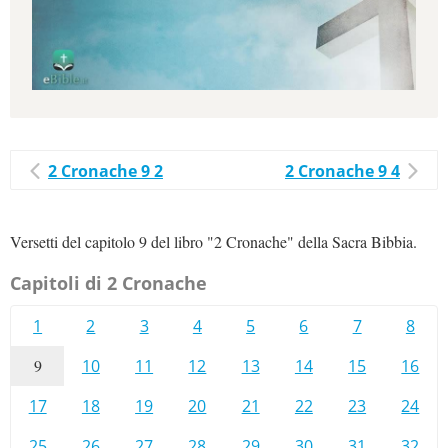
2 Cronache 9 2
2 Cronache 9 4
Versetti del capitolo 9 del libro "2 Cronache" della Sacra Bibbia.
Capitoli di 2 Cronache
1
2
3
4
5
6
7
8
9
10
11
12
13
14
15
16
17
18
19
20
21
22
23
24
25
26
27
28
29
30
31
32