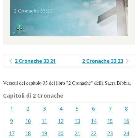
2 Cronache 33 21
2 Cronache 33 23
Versetti del capitolo 33 del libro "2 Cronache" della Sacra Bibbia.
Capitoli di 2 Cronache
1
2
3
4
5
6
7
8
9
10
11
12
13
14
15
16
17
18
19
20
21
22
23
24