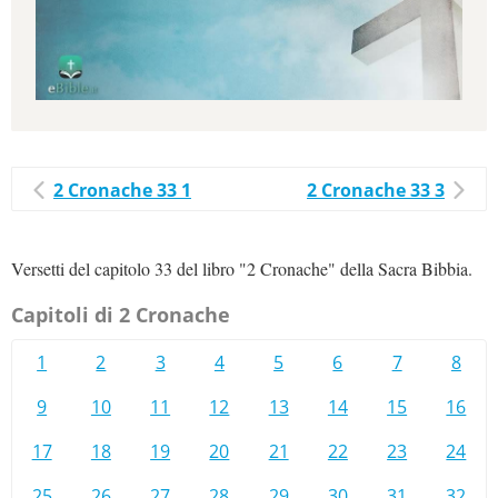
2 Cronache 33 1
2 Cronache 33 3
Versetti del capitolo 33 del libro "2 Cronache" della Sacra Bibbia.
Capitoli di 2 Cronache
1
2
3
4
5
6
7
8
9
10
11
12
13
14
15
16
17
18
19
20
21
22
23
24
25
26
27
28
29
30
31
32