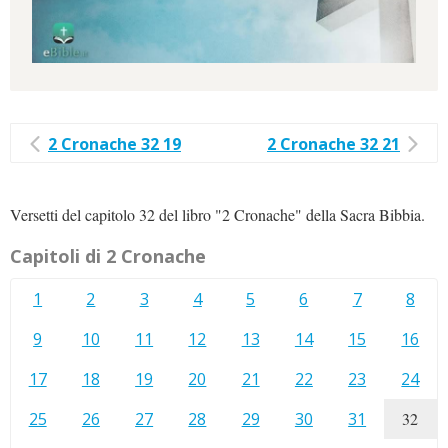
2 Cronache 32 19
2 Cronache 32 21
Versetti del capitolo 32 del libro "2 Cronache" della Sacra Bibbia.
Capitoli di 2 Cronache
1
2
3
4
5
6
7
8
9
10
11
12
13
14
15
16
17
18
19
20
21
22
23
24
25
26
27
28
29
30
31
32