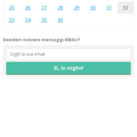
25
26
27
28
29
30
31
32
33
34
35
36
Desideri ricevere messaggi Biblici?