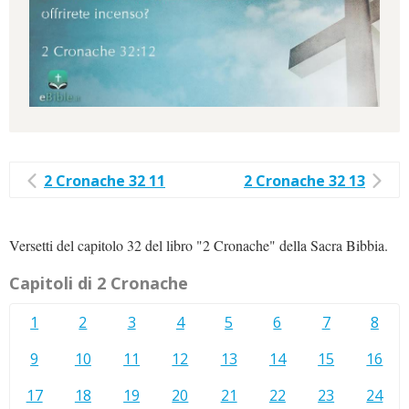
2 Cronache 32 11
2 Cronache 32 13
Versetti del capitolo 32 del libro "2 Cronache" della Sacra Bibbia.
Capitoli di 2 Cronache
1
2
3
4
5
6
7
8
9
10
11
12
13
14
15
16
17
18
19
20
21
22
23
24