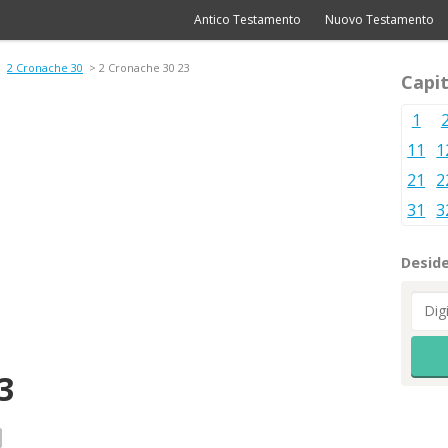
Antico Testamento
Nuovo Testamento
>
2 Cronache 30
> 2 Cronache 30 23
Capit
1
11
1
21
2
31
3
Deside
3