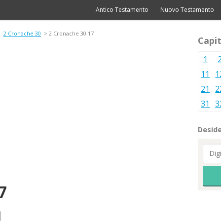
Antico Testamento
Nuovo Testamento
>
2 Cronache 30
> 2 Cronache 30 17
Capit
1
11
1
21
2
31
3
Deside
7