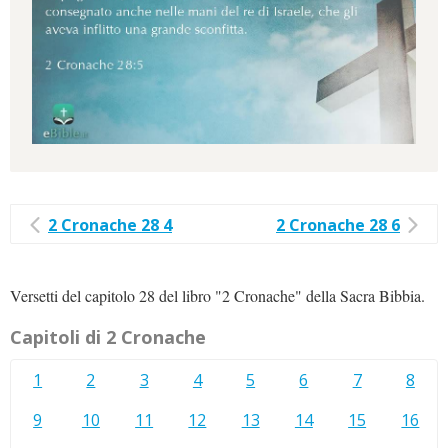
2 Cronache 28 4
2 Cronache 28 6
Versetti del capitolo 28 del libro "2 Cronache" della Sacra Bibbia.
Capitoli di 2 Cronache
1
2
3
4
5
6
7
8
9
10
11
12
13
14
15
16