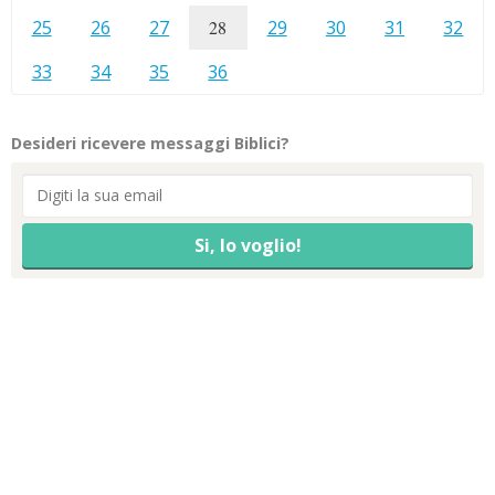
25
26
27
28
29
30
31
32
33
34
35
36
Desideri ricevere messaggi Biblici?