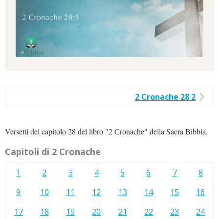
2 Cronache 28 2
Versetti del capitolo 28 del libro "2 Cronache" della Sacra Bibbia.
Capitoli di 2 Cronache
1
2
3
4
5
6
7
8
9
10
11
12
13
14
15
16
17
18
19
20
21
22
23
24