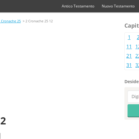
Antico Testamento
Nuovo Testamento
 Cronache 25
> 2 Cronache 25 12
Capit
1
11
1
21
2
31
3
Desider
12