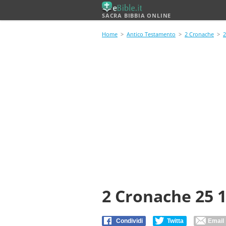
SACRA BIBBIA ONLINE
Home
>
Antico Testamento
>
2 Cronache
>
2
2 Cronache 25 
Condividi
Twitta
Email