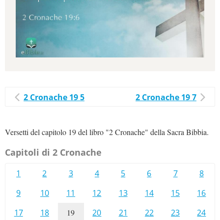
2 Cronache 19 5
2 Cronache 19 7
Versetti del capitolo 19 del libro "2 Cronache" della Sacra Bibbia.
Capitoli di 2 Cronache
1
2
3
4
5
6
7
8
9
10
11
12
13
14
15
16
17
18
19
20
21
22
23
24