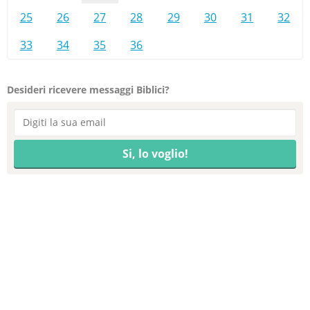
25
26
27
28
29
30
31
32
33
34
35
36
Desideri ricevere messaggi Biblici?