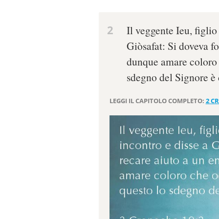
2
Il veggente Ieu, figli
Giòsafat: Si doveva f
dunque amare coloro c
sdegno del Signore è c
LEGGI IL CAPITOLO COMPLETO:
2 C