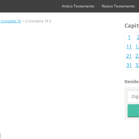
Antico Testamento
Nuovo Testamento
 Cronache 19
> 2 Cronache 19 2
Capit
1
11
1
21
2
31
3
Desider
2