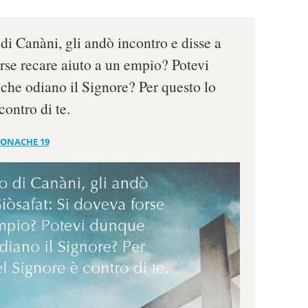
o di Canàni, gli andò incontro e disse a
orse recare aiuto a un empio? Potevi
he odiano il Signore? Per questo lo
ontro di te.
RONACHE 19