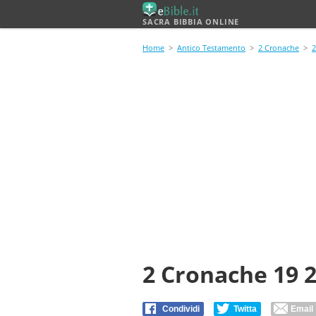
SACRA BIBBIA ONLINE
Home
>
Antico Testamento
>
2 Cronache
>
2
2 Cronache 19 
Condividi
Twitta
Email