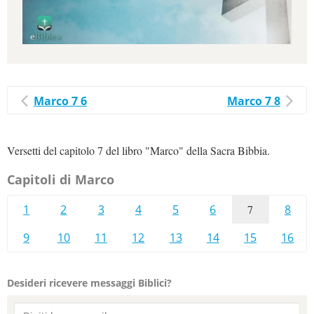
Marco 7 6
Marco 7 8
Versetti del capitolo 7 del libro "Marco" della Sacra Bibbia.
Capitoli di Marco
1
2
3
4
5
6
7
8
9
10
11
12
13
14
15
16
Desideri ricevere messaggi Biblici?