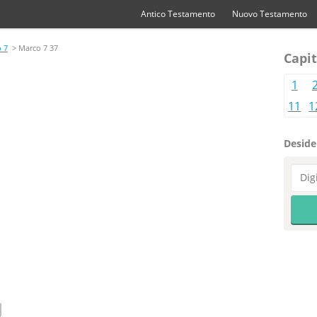
Antico Testamento
Nuovo Testamento
 7
> Marco 7 37
Capit
1
11
1
Desider