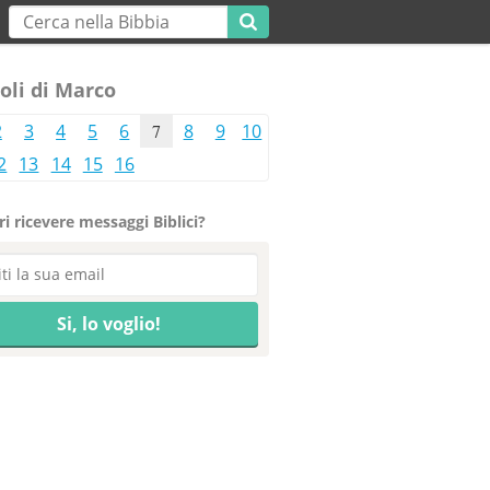
oli di Marco
2
3
4
5
6
7
8
9
10
2
13
14
15
16
i ricevere messaggi Biblici?