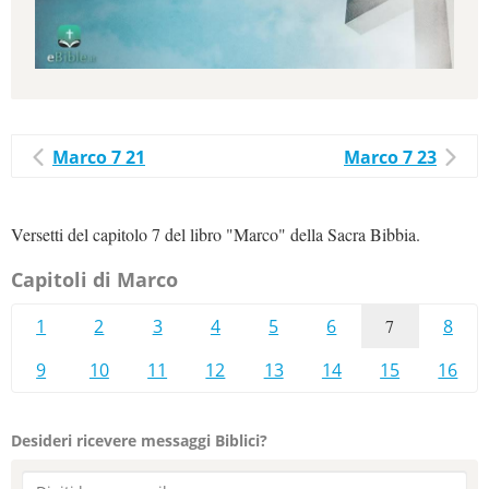
Marco 7 21
Marco 7 23
Versetti del capitolo 7 del libro "Marco" della Sacra Bibbia.
Capitoli di Marco
1
2
3
4
5
6
7
8
9
10
11
12
13
14
15
16
Desideri ricevere messaggi Biblici?