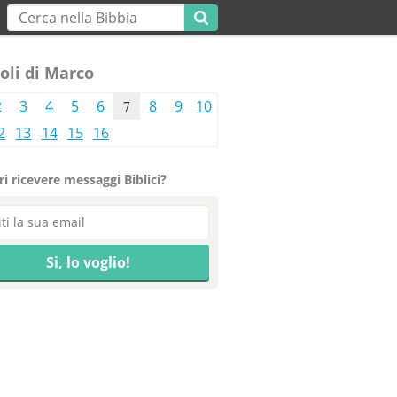
oli di Marco
2
3
4
5
6
7
8
9
10
2
13
14
15
16
i ricevere messaggi Biblici?