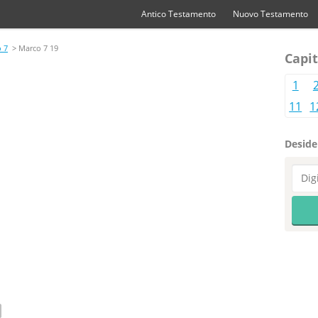
Antico Testamento
Nuovo Testamento
 7
> Marco 7 19
Capit
1
11
1
Desider