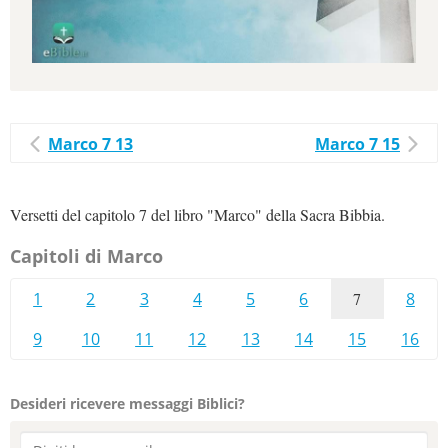
Marco 7 13
Marco 7 15
Versetti del capitolo 7 del libro "Marco" della Sacra Bibbia.
Capitoli di Marco
1
2
3
4
5
6
7
8
9
10
11
12
13
14
15
16
Desideri ricevere messaggi Biblici?