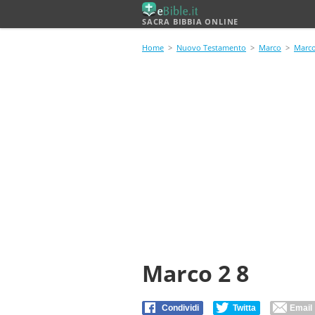
SACRA BIBBIA ONLINE
Home
>
Nuovo Testamento
>
Marco
>
Marco
Marco 2 8
Condividi
Twitta
Email