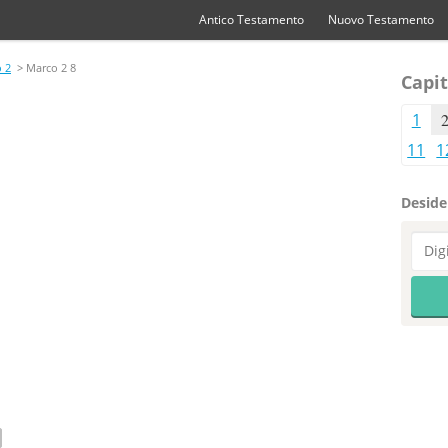
Antico Testamento
Nuovo Testamento
 2
> Marco 2 8
Capit
1
11
1
Desider