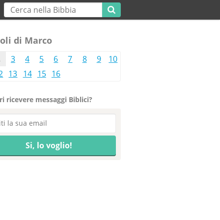
oli di Marco
2
3
4
5
6
7
8
9
10
2
13
14
15
16
i ricevere messaggi Biblici?